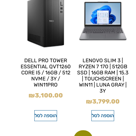
DELL PRO TOWER
LENOVO SLIM 3 |
ESSENTIAL QVT1260
RYZEN 7 170 | 512GB
CORE I5 / 16GB / 512
SSD | 16GB RAM | 15.3
NVME / 3Y /
| TOUCHSCREEN |
WIN11PRO
WIN11 | LUNA GRAY |
3Y
₪
3,100.00
₪
3,799.00
הוספה לסל
הוספה לסל