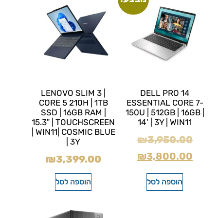
LENOVO SLIM 3 |
DELL PRO 14
CORE 5 210H | 1TB
ESSENTIAL CORE 7-
SSD | 16GB RAM |
150U | 512GB | 16GB |
15.3" | TOUCHSCREEN
14' | 3Y | WIN11
| WIN11| COSMIC BLUE
₪
3,950.00
| 3Y
₪
3,800.00
₪
3,399.00
הוספה לסל
הוספה לסל