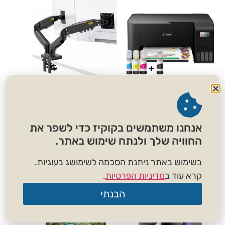
EPSON ECOTANK
זרוע דו מפרקית למסכים
L3250
עד 27 אינץ
אנחנו משתמשים בקוקיז כדי לשפר את
₪
290.00
₪
699.00
החוויה שלך ולנתח שימוש באתר.
הוספה לסל
הוספה לסל
בשימוש באתר ניתנת הסכמה לשימושג בעוגיות.
קרא עוד ב
מדיניות הפרטיות
.
הבנתי