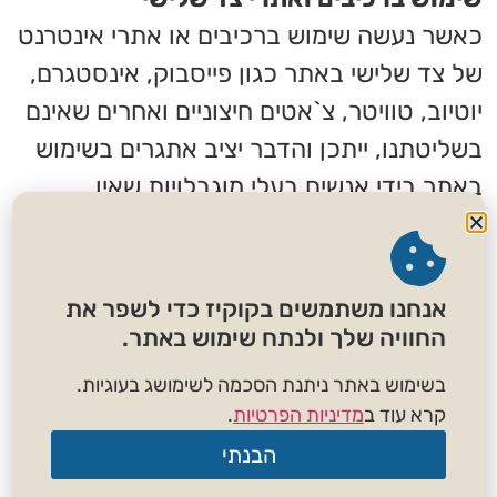
כאשר נעשה שימוש ברכיבים או אתרי אינטרנט
של צד שלישי באתר כגון פייסבוק, אינסטגרם,
יוטיוב, טוויטר, צ`אטים חיצוניים ואחרים שאינם
בשליטתנו, ייתכן והדבר יציב אתגרים בשימוש
באתר בידי אנשים בעלי מוגבלויות שאין
ביכולתנו לתקן.
להלן מספר דוגמאות למדיניות הנגישות באתרי
אנחנו משתמשים בקוקיז כדי לשפר את
צד שלישי:
החוויה שלך ולנתח שימוש באתר.
מדיניות הנגישות של פייסבוק
בשימוש באתר ניתנת הסכמה לשימושג בעוגיות.
מדיניות הנגישות של יוטיוב
קרא עוד ב
מדיניות הפרטיות
.
מדיניות הנגישות של אינסטגרם
הבנתי
מדיניות הנגישות של טוויטר