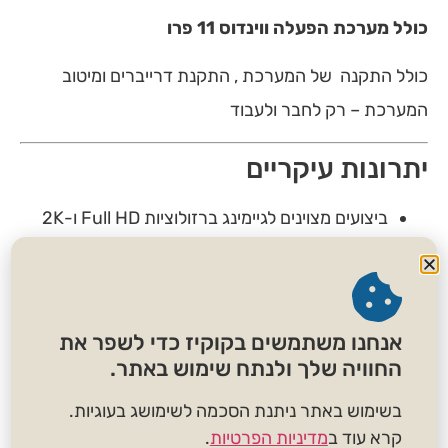
כולל מערכת הפעלה ווינדוס 11 פרו
כולל התקנה של המערכת , התקנת דרייברים ומיטוב
המערכת – רק לחבר ולעבוד
יתרונות עיקריים
ביצועים מצוינים לגיימינג ברזולוציות Full HD ו-2K
נפח זיכרון גדול ומהיר במיוחד DDR5
מארז עם עיצוב מרשים וזרימת אוויר אופטימלית
אנחנו משתמשים בקוקיז כדי לשפר את
כונן NVMe מהיר במיוחד לטעינה מהירה של
החוויה שלך ולנתח שימוש באתר.
משחקים ותוכנות
בשימוש באתר ניתנת הסכמה לשימושג בעוגיות.
קרא עוד ב
מדיניות הפרטיות
.
איסוף ומשלוחים: