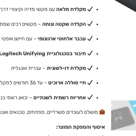
מקלדת מלאה
עם מקשי מדיה וקיצורי דרך 
הקלדה שקטה ונוחה
– מקשים רכים שמתא
עכבר אלחוטי ארגונומי
– עם חיישן אופטי 
חיבור בטכנולוגיית Logitech Unifying
מקלדת דו-לשונית
– עברית ואנגלית
חיי סוללה ארוכים
– עד 36 חודשים למקלדת ועד 18 חודשים לעכבר (בהתאם לשימוש)
אחריות רשמית לשנתיים
– יבואן רשמי בנ
מושלם לעובדים משרדיים, מפתחים, טכנאים ואנשי 
איסוף והספקת המוצר: