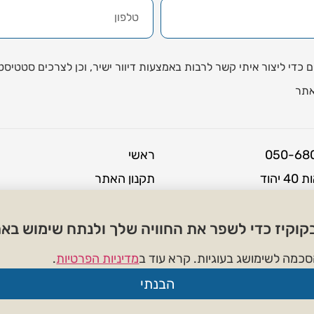
די ליצור איתי קשר לרבות באמצעות דיוור ישיר, וכן לצרכים סטטיסטי
תר
ראשי
הוד
תקנון האתר
קהל בחנות ובמעבדה :
בקשה לביטול עסקה
הצהרת נגישות
וקיז כדי לשפר את החוויה שלך ולנתח שימוש באת
מדיניות פרטיות
כמה לשימושג בעוגיות. קרא עוד ב
מדיניות הפרטיות
.
 הגעה מראש.
צרו קשר
הבנתי
Designed and Developed by
GetMeOnline